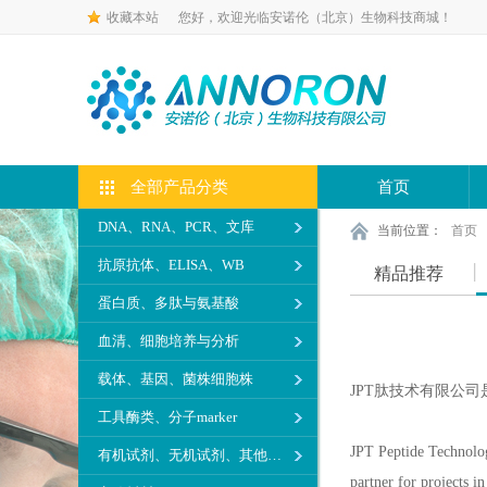
收藏本站
您好，欢迎光临安诺伦（北京）生物科技商城！
全部产品分类
首页
DNA、RNA、PCR、文库
当前位置：
首页
抗原抗体、ELISA、WB
精品推荐
蛋白质、多肽与氨基酸
血清、细胞培养与分析
载体、基因、菌株细胞株
JPT肽技术有限公
工具酶类、分子marker
JPT Peptide Technolog
有机试剂、无机试剂、其他生化试剂
partner for projects 