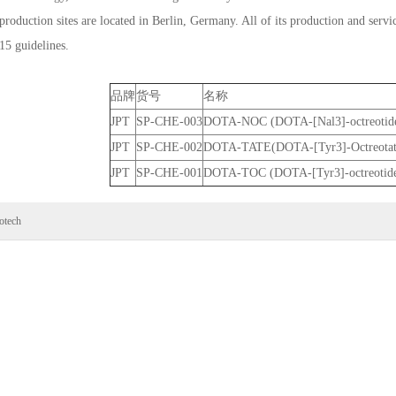
production sites are located in Berlin, Germany. All of its production and ser
5 guidelines.
品牌
货号
名称
JPT
SP-CHE-003
DOTA-NOC (DOTA-[Nal3]-octreotid
JPT
SP-CHE-002
DOTA-TATE(DOTA-[Tyr3]-Octreotat
JPT
SP-CHE-001
DOTA-TOC (DOTA-[Tyr3]-octreotid
otech