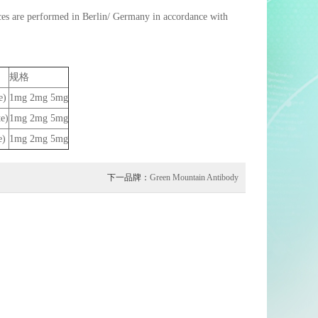
vices are performed in Berlin/ Germany in accordance with
规格
e)
1mg 2mg 5mg
e)
1mg 2mg 5mg
e)
1mg 2mg 5mg
下一品牌：
Green Mountain Antibody