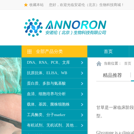
收藏本站
您好，欢迎光临安诺伦（北京）生物科技商城！
全部产品分类
首页
DNA、RNA、PCR、文库
当前位置：
首页
抗原抗体、ELISA、WB
精品推荐
蛋白质、多肽与氨基酸
血清、细胞培养与分析
载体、基因、菌株细胞株
甘草是一家临床阶段
工具酶类、分子marker
型。
有机试剂、无机试剂、其他生化试剂
Glycotope is a clinic