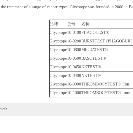
 the treatment of a range of cancer types. Glycotope was founded in 2000 in B
品牌
货号
名称
Glycotope
10-0100
PHAGOTEST®
Glycotope
10-0200
BURSTTEST (PHAGOBURS
Glycotope
10-0800
MIGRATEST®
Glycotope
10-0500
BASOTEST®
Glycotope
10-0450
NKTEST®
Glycotope
10-0400
NKTEST®
Glycotope
10-0900
THROMBOCYTEST® Plus
Glycotope
10-1000
THROMBOCYTEST® Immu
otech