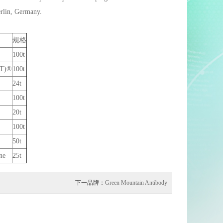
erlin, Germany.
规格
100t
T)®
100t
24t
100t
20t
100t
50t
ne
25t
下一品牌：
Green Mountain Antibody