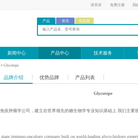
请登录
|
免费注册
我
产品
资讯
供应商
新闻中心
产品中心
技术服务
>
Glycotope
品牌介绍
优势品牌
产品列表
Glycotope
免疫肿瘤学公司，建立在世界领先的糖生物学专业知识基础上.我们主要
al stage immuno-oncology company built on world-leading glyco-biology exper