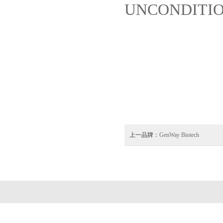
UNCONDITIONA
上一品牌：
GenWay Biotech