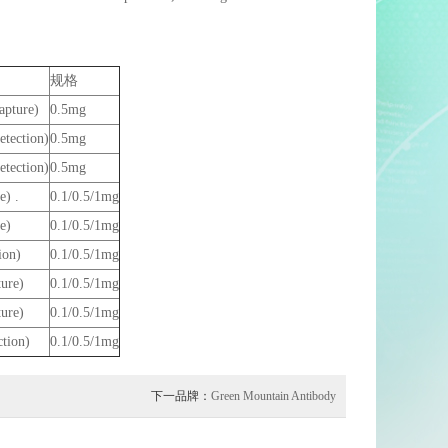
规格
pture)
0.5mg
tection)
0.5mg
tection)
0.5mg
) .
0.1/0.5/1mg
re)
0.1/0.5/1mg
ion)
0.1/0.5/1mg
ure)
0.1/0.5/1mg
ure)
0.1/0.5/1mg
tion)
0.1/0.5/1mg
下一品牌：
Green Mountain Antibody