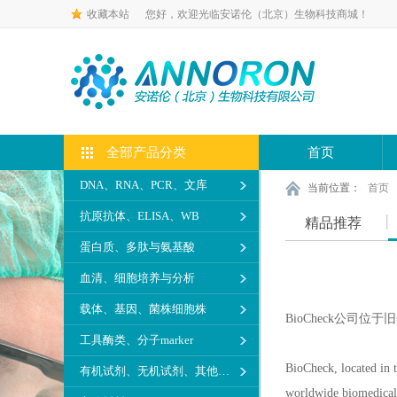
收藏本站
您好，欢迎光临安诺伦（北京）生物科技商城！
全部产品分类
首页
DNA、RNA、PCR、文库
当前位置：
首页
抗原抗体、ELISA、WB
精品推荐
蛋白质、多肽与氨基酸
血清、细胞培养与分析
载体、基因、菌株细胞株
BioCheck公
工具酶类、分子marker
BioCheck, located in 
有机试剂、无机试剂、其他生化试剂
worldwide biomedical,