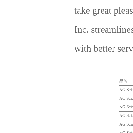
take great plea
Inc. streamline
with better ser
品牌
AG Scie
AG Scie
AG Scie
AG Scie
AG Scie
AG Scie