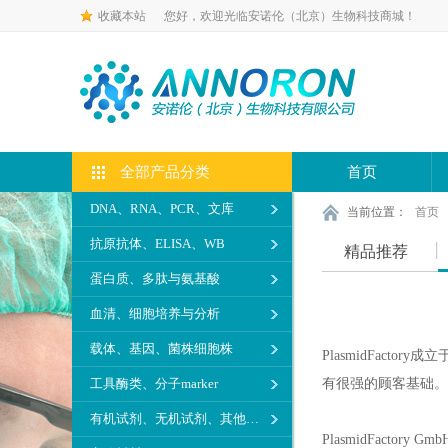
收藏本站
您好，欢迎光临安诺伦（北京）生物科技商城！
全部产品分类
首页
DNA、RNA、PCR、文库
当前位置：
首页
抗原抗体、ELISA、WB
精品推荐
蛋白质、多肽与氨基酸
血清、细胞培养与分析
载体、基因、菌株细胞株
PlasmidFac
工具酶类、分子marker
有很强的顾客基础。
有机试剂、无机试剂、其他生化试剂
PlasmidFactory GmbH 