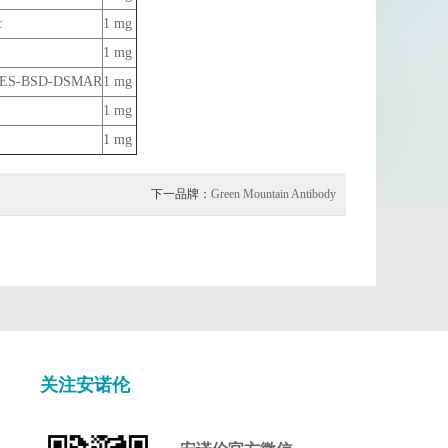
c
1 mg
1 mg
IRES-BSD-DSMAR
1 mg
1 mg
1 mg
下一品牌：
Green Mountain Antibody
关注安诺伦