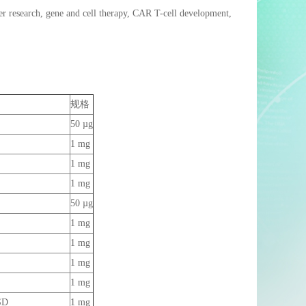
er research, gene and cell therapy, CAR T-cell development,
规格
50 µg
1 mg
1 mg
1 mg
50 µg
1 mg
1 mg
1 mg
1 mg
SD
1 mg