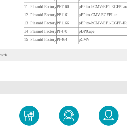
11
Plasmid Factory
PF1160
pEPito-hCMV/EF1-EGFPLu
12
Plasmid Factory
PF1161
pEPito-CMV-EGFPLuc
13
Plasmid Factory
PF1166
pEPito-hCMV/EF1-EGFP-
14
Plasmid Factory
PF478
pDP8.ape
15
Plasmid Factory
PF464
pCMV
otech