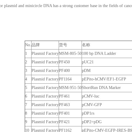
r plasmid and minicircle DNA has a strong customer base in the fields of canc
No.
品牌
货号
名称
1
Plasmid Factory
MSM-805-50
100 bp DNA Ladder
2
Plasmid Factory
PF450
pUC21
3
Plasmid Factory
PF400
pDM
4
Plasmid Factory
PF1164
pEPito-hCMV/EF1-EGFP
5
Plasmid Factory
MSM-951-50
ShortRun DNA Marker
6
Plasmid Factory
PF461
pCMV-luc
7
Plasmid Factory
PF463
pCMV-GFP
8
Plasmid Factory
PF401
pDP1rs
9
Plasmid Factory
PF421
pDP2=pDG
10
Plasmid Factory
PF1162
pEPito-CMV-EGFP-IRES-B