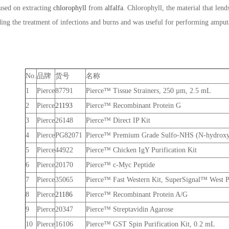
used on extracting
chlorophyll
from
alfalfa
. Chlorophyll, the material that lend
ding the treatment of infections and burns and was useful for performing amput
No.
品牌
货号
名称
1
Pierce
87791
Pierce™ Tissue Strainers, 250 µm, 2.5 mL
2
Pierce
21193
Pierce™ Recombinant Protein G
3
Pierce
26148
Pierce™ Direct IP Kit
4
Pierce
PG82071
Pierce™ Premium Grade Sulfo-NHS (N-hydroxys
5
Pierce
44922
Pierce™ Chicken IgY Purification Kit
6
Pierce
20170
Pierce™ c-Myc Peptide
7
Pierce
35065
Pierce™ Fast Western Kit, SuperSignal™ West 
8
Pierce
21186
Pierce™ Recombinant Protein A/G
9
Pierce
20347
Pierce™ Streptavidin Agarose
10
Pierce
16106
Pierce™ GST Spin Purification Kit, 0.2 mL