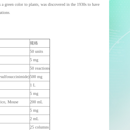
s a green color to plants, was discovered in the 1930s to have
ations.
规格
50 units
5 mg
50 reactions
ulfosuccinimide)
500 mg
1 L
5 mg
Pico, Mouse
200 mL
5 mg
2 mL
25 columns