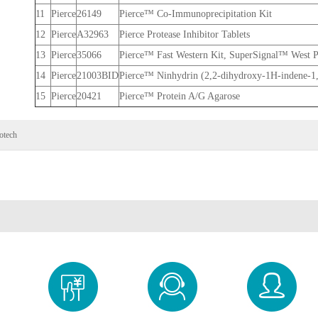
11
Pierce
26149
Pierce™ Co-Immunoprecipitation Kit
12
Pierce
A32963
Pierce Protease Inhibitor Tablets
13
Pierce
35066
Pierce™ Fast Western Kit, SuperSignal™ West P
14
Pierce
21003BID
Pierce™ Ninhydrin (2,2-dihydroxy-1H-indene-1
15
Pierce
20421
Pierce™ Protein A/G Agarose
otech