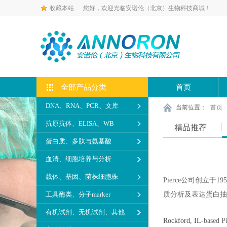
收藏本站
您好，欢迎光临安诺伦（北京）生物科技商城！
全部产品分类
首页
DNA、RNA、PCR、文库
当前位置：
首页
抗原抗体、ELISA、WB
精品推荐
蛋白质、多肽与氨基酸
血清、细胞培养与分析
载体、基因、菌株细胞株
Pierce公司创
工具酶类、分子marker
质分析及表达蛋白抽
有机试剂、无机试剂、其他生化试剂
Rockford, IL
-based P