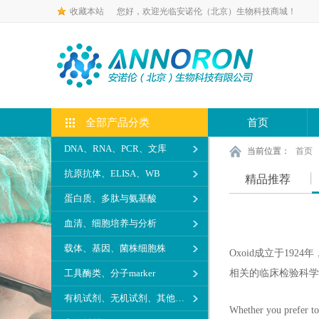
收藏本站
您好，欢迎光临安诺伦（北京）生物科技商城！
全部产品分类
首页
DNA、RNA、PCR、文库
当前位置：
首页
抗原抗体、ELISA、WB
精品推荐
蛋白质、多肽与氨基酸
血清、细胞培养与分析
载体、基因、菌株细胞株
Oxoid
成立于1924年
工具酶类、分子marker
相关的临床检验科学
有机试剂、无机试剂、其他生化试剂
Whether you prefer to