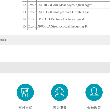
12
Oxoid
CM0103B
Corn Meal Mycological Agar
13
Oxoid
CM0035B
Desoxycholate Citrate Agar
14
Oxoid
LP0037B
Peptone Bacteriological
15
Oxoid
DR0585A
Streptococcal Grouping Kit
otech
支付方式
售后服务
会员政策