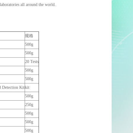
laboratories all around the world.
规格
500g
500g
20 Tests
500g
500g
B Detection Kit
kit
500g
250g
500g
500g
500g