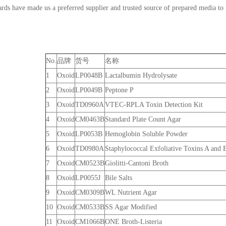
ards have made us a preferred supplier and trusted source of prepared media to 
No.
品牌
货号
名称
1
Oxoid
LP0048B
Lactalbumin Hydrolysate
2
Oxoid
LP0049B
Peptone P
3
Oxoid
TD0960A
VTEC-RPLA Toxin Detection Kit
4
Oxoid
CM0463B
Standard Plate Count Agar
5
Oxoid
LP0053B
Hemoglobin Soluble Powder
6
Oxoid
TD0980A
Staphylococcal Exfoliative Toxins A and 
7
Oxoid
CM0523B
Giolitti-Cantoni Broth
8
Oxoid
LP0055J
Bile Salts
9
Oxoid
CM0309B
WL Nutrient Agar
10
Oxoid
CM0533B
SS Agar Modified
11
Oxoid
CM1066B
ONE Broth-Listeria