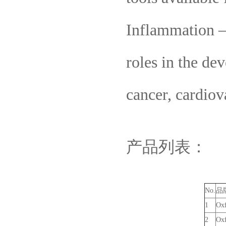
Inflammation – 
roles in the de
cancer, cardiov
产品列表：
No.
品
1
Oxf
2
Oxf