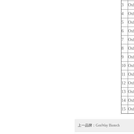
3
Oxf
4
Oxf
5
Oxf
6
Oxf
7
Oxf
8
Oxf
9
Oxf
10
Oxf
11
Oxf
12
Oxf
13
Oxf
14
Oxf
15
Oxf
上一品牌：
GenWay Biotech