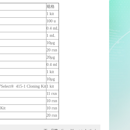
规格
1 kit
100 u
0.4 mL
1 mL
10μg
20 rxn
20μg
0.4 ml
1 kit
10μg
Select® 415-1 Cloning Kit
1 kit
11 rxn
10 rxn
 Kit
10 rxn
20 rxn