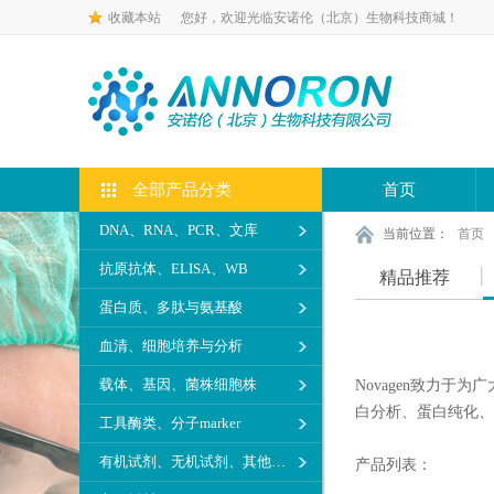
收藏本站
您好，欢迎光临安诺伦（北京）生物科技商城！
全部产品分类
首页
DNA、RNA、PCR、文库
当前位置：
首页
抗原抗体、ELISA、WB
精品推荐
蛋白质、多肽与氨基酸
血清、细胞培养与分析
载体、基因、菌株细胞株
Novagen
致力于为广
白分析、蛋白纯化、核
工具酶类、分子marker
有机试剂、无机试剂、其他生化试剂
产品列表：