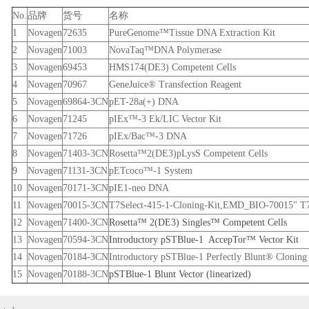
No.
品牌
货号
名称
1
Novagen
72635
PureGenome™Tissue DNA Extraction Kit
2
Novagen
71003
NovaTaq™DNA Polymerase
3
Novagen
69453
HMS174(DE3) Competent Cells
4
Novagen
70967
GeneJuice® Transfection Reagent
5
Novagen
69864-3CN
pET-28a(+) DNA
6
Novagen
71245
pIEx™-3 Ek/LIC Vector Kit
7
Novagen
71726
pIEx/Bac™-3 DNA
8
Novagen
71403-3CN
Rosetta™2(DE3)pLysS Competent Cells
9
Novagen
71131-3CN
pETcoco™-1 System
10
Novagen
70171-3CN
pIE1-neo DNA
11
Novagen
70015-3CN
T7Select-415-1-Cloning-Kit,EMD_BIO-70015" T7
12
Novagen
71400-3CN
Rosetta™ 2(DE3) Singles™ Competent Cells
13
Novagen
70594-3CN
Introductory pSTBlue-1 AccepTor™ Vector Kit
14
Novagen
70184-3CN
Introductory pSTBlue-1 Perfectly Blunt® Cloning
15
Novagen
70188-3CN
pSTBlue-1 Blunt Vector (linearized)