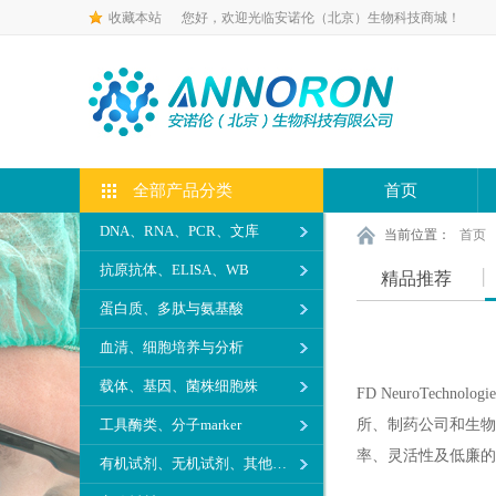
收藏本站
您好，欢迎光临安诺伦（北京）生物科技商城！
全部产品分类
首页
DNA、RNA、PCR、文库
当前位置：
首页
抗原抗体、ELISA、WB
精品推荐
蛋白质、多肽与氨基酸
血清、细胞培养与分析
载体、基因、菌株细胞株
FD NeuroTec
工具酶类、分子marker
所、制药公司和生物
率、灵活性及低廉的
有机试剂、无机试剂、其他生化试剂