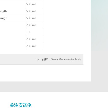
500 ml
ength
500 ml
ength
500 ml
250 ml
1 L
250 ml
250 ml
下一品牌：
Green Mountain Antibody
关注安诺伦