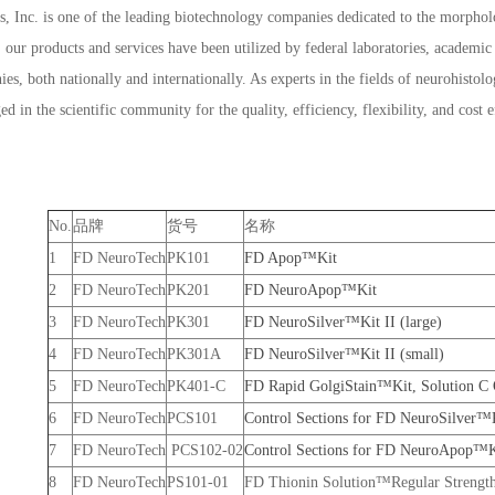
 Inc. is one of the leading biotechnology companies dedicated to the morpholog
 our products and services have been utilized by federal laboratories, academic
es, both nationally and internationally. As experts in the fields of neurohist
 in the scientific community for the quality, efficiency, flexibility, and cost 
No.
品牌
货号
名称
1
FD NeuroTech
PK101
FD Apop™Kit
2
FD NeuroTech
PK201
FD NeuroApop™Kit
3
FD NeuroTech
PK301
FD NeuroSilver™Kit II (large)
4
FD NeuroTech
PK301A
FD NeuroSilver™Kit II (small)
5
FD NeuroTech
PK401-C
FD Rapid GolgiStain™Kit, Solution C
6
FD NeuroTech
PCS101
Control Sections for FD NeuroSilver™K
7
FD NeuroTech
PCS102-02
Control Sections for FD NeuroApop™Ki
8
FD NeuroTech
PS101-01
FD Thionin Solution™Regular Strengt