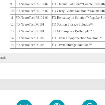
9
FD NeuroTech
PS101-02
FD Thionin Solution™Double Strength
10
FD NeuroTech
PS102-02
FD Cresyl Violet Solution™Double Str
11
FD NeuroTech
PS104-01
FD Hematoxylin Solution™Regular Str
12
FD NeuroTech
PC101
FD Section Storage Solution™
13
FD NeuroTech
PB101
0.1 M Phosphate Buffer, pH 7.4
14
FD NeuroTech
PC102
FD Tissue Cryoprotection Solution™
15
FD NeuroTech
PC103
FD Tissue Storage Solution™
otech