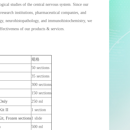
ical studies of the central nervous system. Since our
 research institutions, pharmaceutical companies, and
ology, neurohistopathology, and immunohistochemistry, we
effectiveness of our products & services.
规格
50 sections
35 sections
300 sections
150 sections
 Only
250 ml
it II
1 section
t, Frozen sections
1 slide
h
500 ml