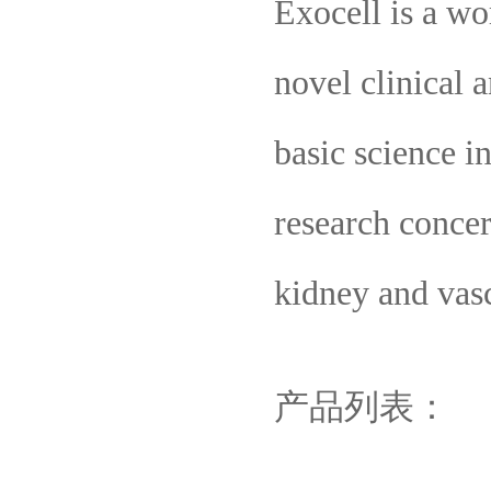
Exocell is a wo
novel clinical 
basic science i
research concer
kidney and vasc
产品列表：