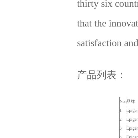
thirty six count
that the innova
satisfaction an
产品列表：
No.
品牌
1
Epigen
2
Epigen
3
Epigen
4
Epigen