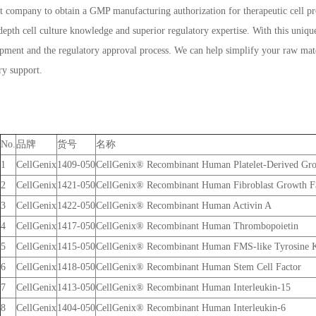
st company to obtain a GMP manufacturing authorization for therapeutic cell 
-depth cell culture knowledge and superior regulatory expertise. With this uni
ment and the regulatory approval process. We can help simplify your raw materi
ry support.
No.
品牌
货号
名称
1
CellGenix
1409-050
CellGenix® Recombinant Human Platelet-Derived Gr
2
CellGenix
1421-050
CellGenix® Recombinant Human Fibroblast Growth F
3
CellGenix
1422-050
CellGenix® Recombinant Human Activin A
4
CellGenix
1417-050
CellGenix® Recombinant Human Thrombopoietin
5
CellGenix
1415-050
CellGenix® Recombinant Human FMS-like Tyrosine K
6
CellGenix
1418-050
CellGenix® Recombinant Human Stem Cell Factor
7
CellGenix
1413-050
CellGenix® Recombinant Human Interleukin-15
8
CellGenix
1404-050
CellGenix® Recombinant Human Interleukin-6