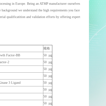
processing in Europe. Being an ATMP manufacturer ourselves
que background we understand the high requirements you face
al qualificatition and validation efforts by offering expert
规格
owth Factor-BB
50 µg
actor-2
50 µg
50 µg
50 µg
inase 3 Ligand
50 µg
50 µg
50 µg
50 µg