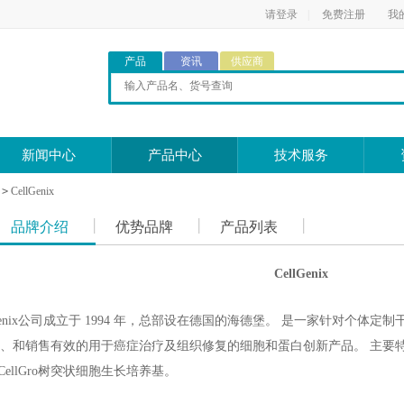
请登录
|
免费注册
我
产品
资讯
供应商
新闻中心
产品中心
技术服务
>
CellGenix
品牌介绍
优势品牌
产品列表
CellGenix
国CellGenix公司成立于 1994 年，总部设在德国的海德堡。 是一家针
和销售有效的用于癌症治疗及组织修复的细胞和蛋白创新产品。 主要特色产品： C
因子CellGro树突状细胞生长培养基。