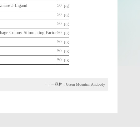
inase 3 Ligand
50 µg
50 µg
50 µg
age Colony-Stimulating Factor
50 µg
50 µg
50 µg
50 µg
下一品牌：
Green Mountain Antibody