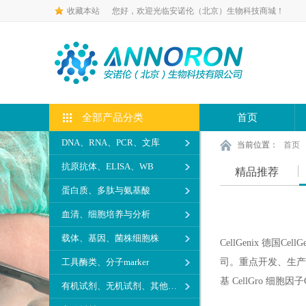
收藏本站
您好，欢迎光临安诺伦（北京）生物科技商城！
全部产品分类
首页
DNA、RNA、PCR、文库
当前位置：
首页
抗原抗体、ELISA、WB
精品推荐
蛋白质、多肽与氨基酸
血清、细胞培养与分析
载体、基因、菌株细胞株
CellGenix 德
工具酶类、分子marker
司。重点开发、生产、
基 CellGro 细胞
有机试剂、无机试剂、其他生化试剂