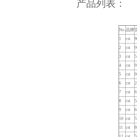
产品列表：
No.
品牌
1
cst
9
2
cst
9
3
cst
5
4
cst
9
5
cst
9
6
cst
2
7
cst
6
8
cst
5
9
cst
6
10
cst
5
11
cst
8
12
cst
5