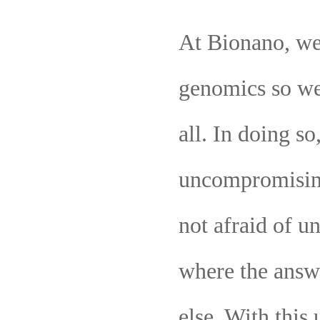
At Bionano, we 
genomics so we 
all. In doing s
uncompromising
not afraid of un
where the answe
else. With this