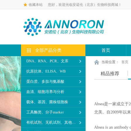
收藏本站
您好，欢迎光临安诺伦（北京）生物科技商城！
全部产品分类
首页
DNA、RNA、PCR、文库
当前位置：
首页
抗原抗体、ELISA、WB
精品推荐
蛋白质、多肽与氨基酸
血清、细胞培养与分析
载体、基因、菌株细胞株
Absea是一家成
工具酶类、分子marker
北美。自2009年以
有机试剂、无机试剂、其他生化试剂
Absea is an antibody 