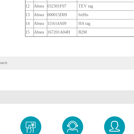
12
Absea
032301F07
TEV tag
13
Absea
000015D09
6xHis
14
Absea
111614A09
HA tag
15
Absea
167201A04H
B2M
otech