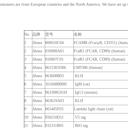
customers are from European countries and the North America. We have set up
No.
品牌
货号
名称
1
Absea
000010C04
FCAMR (Fcα/μR, CD351) (huma
2
Absea
010008A01
FcαR1 (FCAR, CD89) (human)
3
Absea
010007C01
FcαR1 (FCAR, CD89) (human)
4
Absea
0615301D06
CMTM6 (human)
5
Absea
063608B03
KLH
6
Absea
161608B08H
IgM (rat)
7
Absea
063308G01H
IgG3 (mouse)
8
Absea
063619A03
KLH
9
Absea
065405F03
Lambda light chain (rat)
10
Absea
050210D11
V5 tag
11
Absea
032311B05
BIO tag