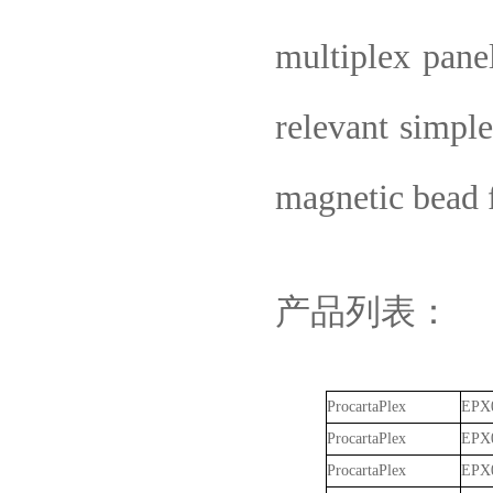
multiplex panel
relevant simple
magnetic bead f
产品列表：
ProcartaPlex
EPX0
ProcartaPlex
EPX0
ProcartaPlex
EPX0