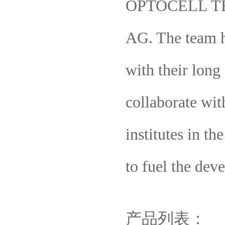
OPTOCELL TEC
AG. The team h
with their long
collaborate wi
institutes in th
to fuel the dev
产品列表：