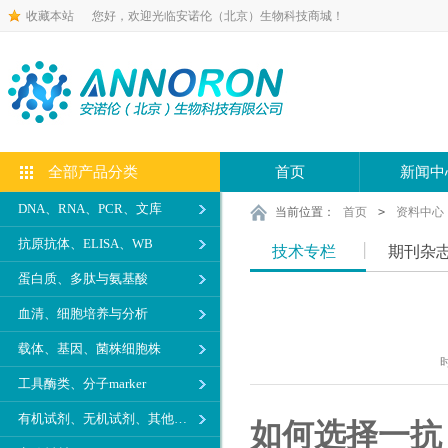
收藏本站
您好，欢迎光临安诺伦（北京）生物科技商城！
全部产品分类
首页
新闻中
DNA、RNA、PCR、文库
当前位置：
首页
>
资料中心
抗原抗体、ELISA、WB
技术专栏
期刊杂
蛋白质、多肽与氨基酸
血清、细胞培养与分析
载体、基因、菌株细胞株
时
工具酶类、分子marker
有机试剂、无机试剂、其他生化试剂
如何选择一抗